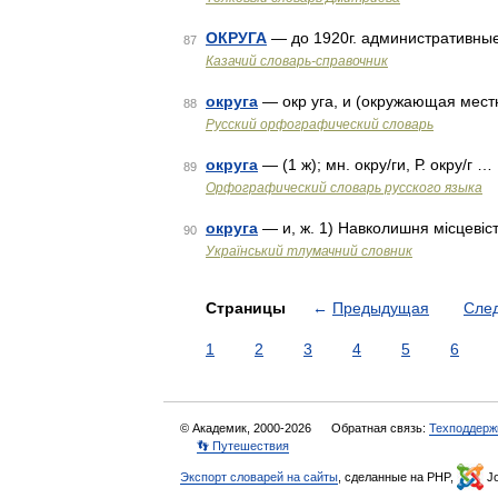
ОКРУГА
— до 1920г. административные
87
Казачий словарь-справочник
округа
— окр уга, и (окружающая мест
88
Русский орфографический словарь
округа
— (1 ж); мн. окру/ги, Р. окру/г …
89
Орфографический словарь русского языка
округа
— и, ж. 1) Навколишня місцевіст
90
Український тлумачний словник
Страницы
←
Предыдущая
Сле
1
2
3
4
5
6
© Академик, 2000-2026
Обратная связь:
Техподдерж
👣 Путешествия
Экспорт словарей на сайты
, сделанные на PHP,
Jo