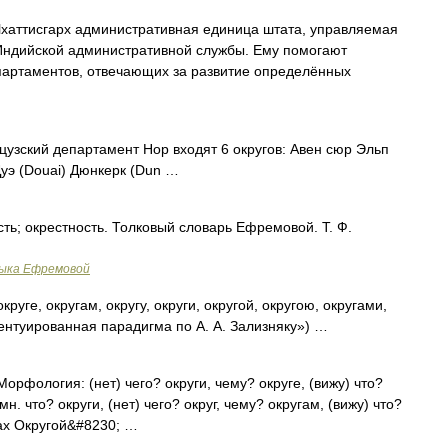
хаттисгарх административная единица штата, управляемая
Индийской административной службы. Ему помогают
артаментов, отвечающих за развитие определённых
узский департамент Нор входят 6 округов: Авен сюр Эльп
Дуэ (Douai) Дюнкерк (Dun …
ть; окрестность. Толковый словарь Ефремовой. Т. Ф.
зыка Ефремовой
округе, округам, округу, округи, округой, округою, округами,
центуированная парадигма по А. А. Зализняку») …
Морфология: (нет) чего? округи, чему? округе, (вижу) что?
мн. что? округи, (нет) чего? округ, чему? округам, (вижу) что?
гах Округой&#8230; …