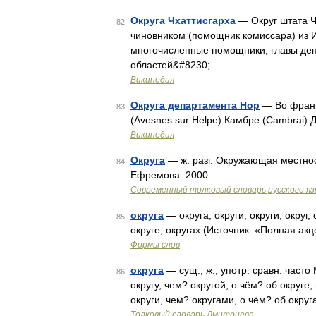
Округа Чхаттисгарха
— Округ штата Ч
82
чиновником (помощник комиссара) из 
многочисленные помощники, главы деп
областей&#8230; …
Википедия
Округа департамента Нор
— Во франц
83
(Avesnes sur Helpe) Камбре (Cambrai) 
Википедия
Округа
— ж. разг. Окружающая местнос
84
Ефремова. 2000 …
Современный толковый словарь русского я
округа
— округа, округи, округи, округ, 
85
округе, округах (Источник: «Полная ак
Формы слов
округа
— сущ., ж., употр. сравн. часто 
86
округу, чем? округой, о чём? об округе; 
округи, чем? округами, о чём? об окру
Толковый словарь Дмитриева