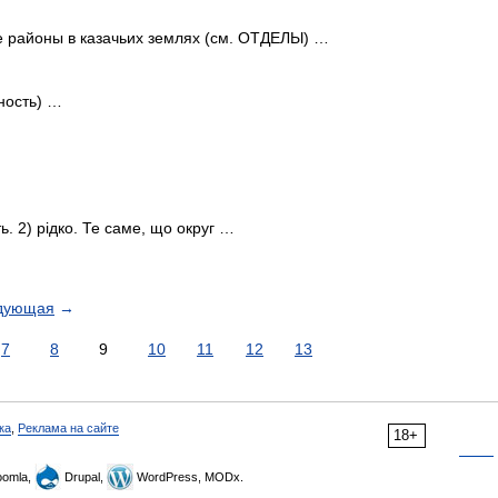
 районы в казачьих землях (см. ОТДЕЛЫ) …
ность) …
ь. 2) рідко. Те саме, що округ …
дующая
→
7
8
9
10
11
12
13
ка
,
Реклама на сайте
18+
omla,
Drupal,
WordPress, MODx.