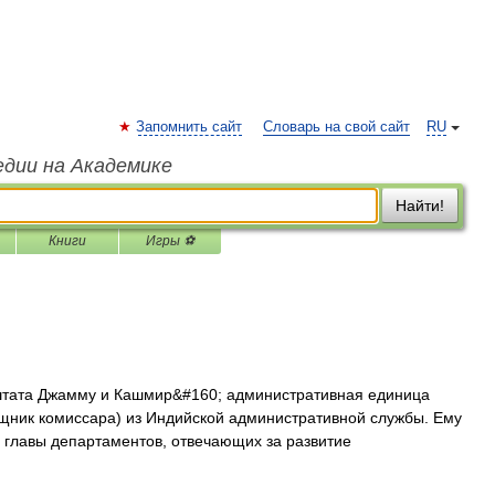
Запомнить сайт
Словарь на свой сайт
RU
едии на Академике
Найти!
Книги
Игры ⚽
тата Джамму и Кашмир&#160; административная единица
щник комиссара) из Индийской административной службы. Ему
главы департаментов, отвечающих за развитие