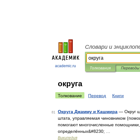
Словари и энциклоп
academic.ru
Толкования
Переводы
округа
Толкование
Перевод
Книги
Округа Джамму и Кашмира
— Округ ш
81
штата, управляемая чиновником (помо
помогают многочисленные помощники, 
определённых&#8230; …
Википедия